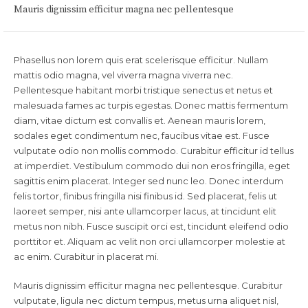
Mauris dignissim efficitur magna nec pellentesque
Phasellus non lorem quis erat scelerisque efficitur. Nullam
mattis odio magna, vel viverra magna viverra nec.
Pellentesque habitant morbi tristique senectus et netus et
malesuada fames ac turpis egestas. Donec mattis fermentum
diam, vitae dictum est convallis et. Aenean mauris lorem,
sodales eget condimentum nec, faucibus vitae est. Fusce
vulputate odio non mollis commodo. Curabitur efficitur id tellus
at imperdiet. Vestibulum commodo dui non eros fringilla, eget
sagittis enim placerat. Integer sed nunc leo. Donec interdum
felis tortor, finibus fringilla nisi finibus id. Sed placerat, felis ut
laoreet semper, nisi ante ullamcorper lacus, at tincidunt elit
metus non nibh. Fusce suscipit orci est, tincidunt eleifend odio
porttitor et. Aliquam ac velit non orci ullamcorper molestie at
ac enim. Curabitur in placerat mi.
Mauris dignissim efficitur magna nec pellentesque. Curabitur
vulputate, ligula nec dictum tempus, metus urna aliquet nisl,