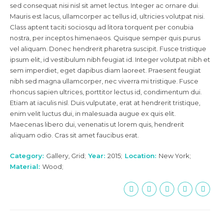
sed consequat nisi nisl sit amet lectus. Integer ac ornare dui.
Mauris est lacus, ullamcorper ac tellus id, ultricies volutpat nisi.
Class aptent taciti sociosqu ad litora torquent per conubia
nostra, per inceptos himenaeos. Quisque semper quis purus
vel aliquam. Donec hendrerit pharetra suscipit. Fusce tristique
ipsum elit, id vestibulum nibh feugiat id. Integer volutpat nibh et
sem imperdiet, eget dapibus diam laoreet. Praesent feugiat
nibh sed magna ullamcorper, nec viverra mi tristique. Fusce
rhoncus sapien ultrices, porttitor lectus id, condimentum dui.
Etiam at iaculis nisl. Duis vulputate, erat at hendrerit tristique,
enim velit luctus dui, in malesuada augue ex quis elit.
Maecenas libero dui, venenatis ut lorem quis, hendrerit
aliquam odio. Cras sit amet faucibus erat.
Category
Gallery, Grid
Year
2015
Location
New York
Material
Wood